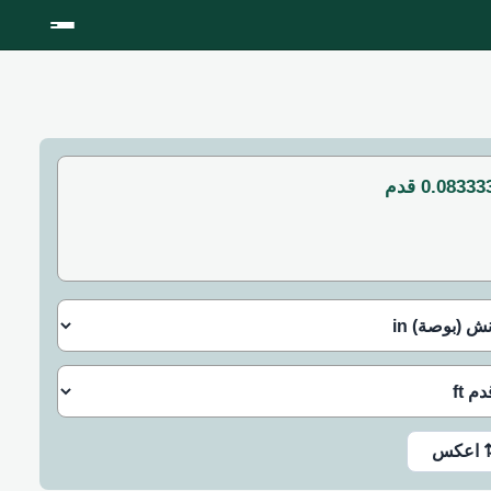
0.0833 قدم
 اعكس